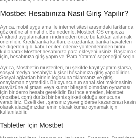
Mostbet Hesabınıza Nasıl Giriş Yapılır?
Ayrıca, mobil uygulama ile internet sitesi arasındaki farklar da
göz önüne alınmalıdır. Bu nedenle, Mostbet iOS empieza
Android uygulamalarını indirmeden önce bu farkları anlamak
önemlidir. Kredi/banka kartları, e-cüzdanlar, banka havaleleri
ve diğerleri gibi kabul edilen ödeme yöntemlerinden birini
kullanarak Mostbet hesabınıza para ekleyebilirsiniz. Başlamak
için, hesabınıza giriş yapın ve ‘Para Yatırma’ seçeneğini seçin.
Ayrıca, Mostbet’in müşterileri, bu şekilde kayıt yaptırmışlarsa,
sosyal medya hesabıyla kişisel hesabınıza giriş yapabilirler.
Sosyal ağlardan birinin logosuna tıklamanız ve girişi
onaylamanız yeterlidir. Bir oyuncunun sanal slot makinesinin
arayüzüne alışması veya kumar bileşeni olmadan oynaması
için bir demo hesabı gereklidir. Bu incelemeden, Mostbet
(mostbet. com) dürüst bir bahis şirketi olduğu sonucuna
varabiliriz. Özellikleri, şansınız yaver giderse kazancınızı kesin
olarak alacağınızdan emin olarak kumar oynamak için
kullanılabilir.
Tabletler Için Mostbet