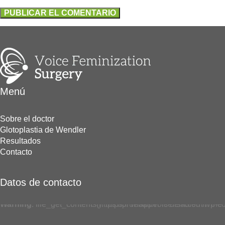
Menú
Sobre el doctor
Glotoplastia de Wendler
Resultados
Contacto
Datos de contacto
Warning
Warning
: file_get_contents(): https:// wrapper is disabled in t
: file_get_contents(https://pruebas.voicefem.com/wp-c