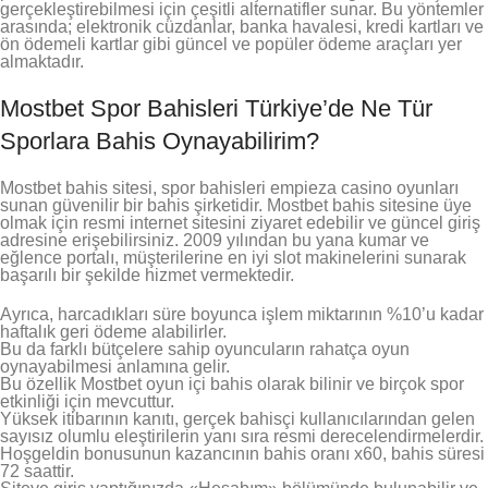
gerçekleştirebilmesi için çeşitli alternatifler sunar. Bu yöntemler
arasında; elektronik cüzdanlar, banka havalesi, kredi kartları ve
ön ödemeli kartlar gibi güncel ve popüler ödeme araçları yer
almaktadır.
Mostbet Spor Bahisleri Türkiye’de Ne Tür
Sporlara Bahis Oynayabilirim?
Mostbet bahis sitesi, spor bahisleri empieza casino oyunları
sunan güvenilir bir bahis şirketidir. Mostbet bahis sitesine üye
olmak için resmi internet sitesini ziyaret edebilir ve güncel giriş
adresine erişebilirsiniz. 2009 yılından bu yana kumar ve
eğlence portalı, müşterilerine en iyi slot makinelerini sunarak
başarılı bir şekilde hizmet vermektedir.
Ayrıca, harcadıkları süre boyunca işlem miktarının %10’u kadar
haftalık geri ödeme alabilirler.
Bu da farklı bütçelere sahip oyuncuların rahatça oyun
oynayabilmesi anlamına gelir.
Bu özellik Mostbet oyun içi bahis olarak bilinir ve birçok spor
etkinliği için mevcuttur.
Yüksek itibarının kanıtı, gerçek bahisçi kullanıcılarından gelen
sayısız olumlu eleştirilerin yanı sıra resmi derecelendirmelerdir.
Hoşgeldin bonusunun kazancının bahis oranı x60, bahis süresi
72 saattir.