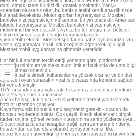
Mostbet İngilizce, İspanyolca, İtalyanca, Fransızca, Portekizce
dahil olmak üzere bir dizi dili desteklemektedir. Yani,»
«nereden olursanız olun, bu bahis sitesini kendi ana dilinizde
kullanabileceksiniz. Motor sporları hayranıysanız, Mostbet
bahislerinizi yapmak için mükemmel bir yer olacaktır. Amerikan
futbolu hayranıysanız, Mostbet bahislerinizi yapmak için
mükemmel bir yer olacaktır. Ayrıca bu tür programlar bêtisier
siteye erişimin kapalı olduğu durumlarda dahi
yüklenebilmektedir. Mostbet sporlarına bahis oynamanıza izin
veren uygulamaları nasıl indireceğinizi öğrenmek için ilgili
Mostbet mobil uygulamasına gitmeniz yeterlidir.
Her bir kullanıcının tercih ettiği yönteme göre, platformun
sunduğu minimum ve maksimum limitler hakkında de uma bilgi
sahibi olması önemlidir.
Mostbet bahis şirketi, kullanıcılarına yüksek oranlar ve bir dizi
eğlenceli oyun sunarak,» «bahis piyasasında kendine sağlam
bir yer edinmiştir.
TRY cinsinden para yatırarak, hesabınıza güvenilir amerikan
dolar? veya euro alabilirsiniz.
Ancak bahisçi, kullanıcı» «şikayetlerine derhal yanıt vererek
hatalar üzerinde çalışıyor.
Kayıt formunda bonus türünü seçmeniz gerekir – oradan da
bonusu reddedebilirsiniz. Çok çeşitli klasik slotlar var : birçok
türden orijinal görsel ve ses» «tasarımına sahip yüzlerce oyun.
Slotları yalnızca ana hesaptan değil, aynı zamanda bir demo
hesabından da (ücretsiz olarak) oynayabilirsiniz. Bu,
depozitonuzun güvenliği için her oyunun arayüzünü güvenli bir