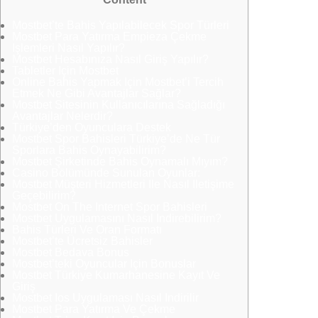
Mostbet’te Bahis Yapılabilecek Spor Türleri
Mostbet Para Yatırma Empieza Çekme
Işlemleri Nasıl Yapılır?
Mostbet Hesabınıza Nasıl Giriş Yapılır?
Tabletler Için Mostbet
Online Bahis Yapmak Için Mostbet’i Tercih
Etmek Ne Gibi Avantajlar Sağlar?
Mostbet Sitesinin Kullanıcılarına Sağladığı
Avantajlar Nelerdir?
Türkiye’den Oyunculara Destek
Mostbet Spor Bahisleri Türkiye’de Ne Tür
Sporlara Bahis Oynayabilirim?
Mostbet Şirketinde Bahis Oynamalı Mıyım?
Casino Bölümünde Sunulan Oyunlar:
Mostbet Müşteri Hizmetleri Ile Nasıl Iletişime
Geçebilirim?
Mostbet On The Internet Spor Bahisleri
Mostbet Uygulamasını Nasıl Indirebilirim?
Bahis Türleri Ve Oran Formatı
Mostbet’te Ücretsiz Bahisler
Mostbet Bedava Bonus
Mostbet’teki Oyuncular Için Bonuslar
Mostbet Türkiye Kumarhanesine Kayıt Ve
Giriş
Mostbet Ios Uygulaması Nasıl Indirilir
Mostbet Para Yatırma Ve Çekme