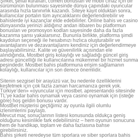
Şirket, şeffaf kuralları, cömert bonusları ve mobil cihaz için bir
sürümünün bulunması sayesinde dünya çapındaki oyuncular
arasında hızla tanınırlık kazandı. Siteye kayıt olduktan sonra,
kullanıcılar portalın tüm ayrıcalıklarını değerlendirebilir ve
bahislerde iyi kazançlar elde edebilirler. Online bahis ve casino
dünyasında yerinizi aldığınız andan itibaren bu platformun
bonusları ve promosyon kodları sayesinde daha da fazla
kazanma şansı yakalarsınız. Bununla birlikte, platforma şimdi
kaydolun seçeneği ile hesabınızı hızlıca oluşturabilir ve
avantajlarını ve dezavantajlarını kendiniz için değerlendirmeye
başlayabilirsiniz. Kalite ve güvenilirlik açısından ele
alındığında, Mostbet giriş kolaylığı ve sağladığı güncel giriş
adresi güncelliği ile kullanıcılarına mükemmel bir hizmet sunma
peşindedir. Mostbet bahis platformuna erişim sağlamanın
kolaylığı, kullanıcılar için son derece önemlidir.
Sitenin sezgisel bir arayüzü var, bu nedenle özelliklerini
keşfetmek için çok fazla zaman harcamanıza gerek yok.
Türkiye’den» «oyuncular için mostbet. apresentando sitesinde
TL’ye kadar bahis oynamak veya casino oynamak için (isteğe
göre) hoş geldin bonusu vardır.
MostBet müşterisi geçtiğimiz ay oyunla ilgili olumlu
izlenimlerini paylaştı.
Mevcut maç sonuçlarının listesi konusunda oldukça geniş
olduğunu kesinlikle fark edebilirsiniz – hem oyunun sonucuna
hem de handikap, toplam ve daha fazlasına bahse
girebilirsiniz.
Bahis şirketi neredeyse tüm sporlara ve siber sporlara bahis