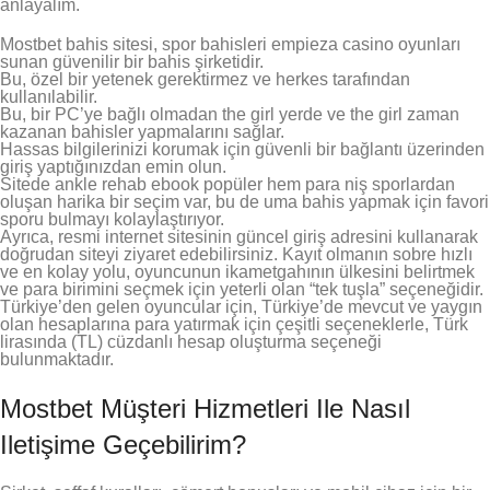
anlayalım.
Mostbet bahis sitesi, spor bahisleri empieza casino oyunları
sunan güvenilir bir bahis şirketidir.
Bu, özel bir yetenek gerektirmez ve herkes tarafından
kullanılabilir.
Bu, bir PC’ye bağlı olmadan the girl yerde ve the girl zaman
kazanan bahisler yapmalarını sağlar.
Hassas bilgilerinizi korumak için güvenli bir bağlantı üzerinden
giriş yaptığınızdan emin olun.
Sitede ankle rehab ebook popüler hem para niş sporlardan
oluşan harika bir seçim var, bu de uma bahis yapmak için favori
sporu bulmayı kolaylaştırıyor.
Ayrıca, resmi internet sitesinin güncel giriş adresini kullanarak
doğrudan siteyi ziyaret edebilirsiniz. Kayıt olmanın sobre hızlı
ve en kolay yolu, oyuncunun ikametgahının ülkesini belirtmek
ve para birimini seçmek için yeterli olan “tek tuşla” seçeneğidir.
Türkiye’den gelen oyuncular için, Türkiye’de mevcut ve yaygın
olan hesaplarına para yatırmak için çeşitli seçeneklerle, Türk
lirasında (TL) cüzdanlı hesap oluşturma seçeneği
bulunmaktadır.
Mostbet Müşteri Hizmetleri Ile Nasıl
Iletişime Geçebilirim?