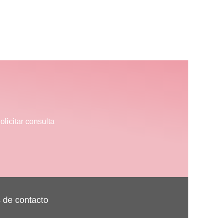
Dr. Alfonso Oliver
Anestesiólogo
olicitar consulta
 de contacto