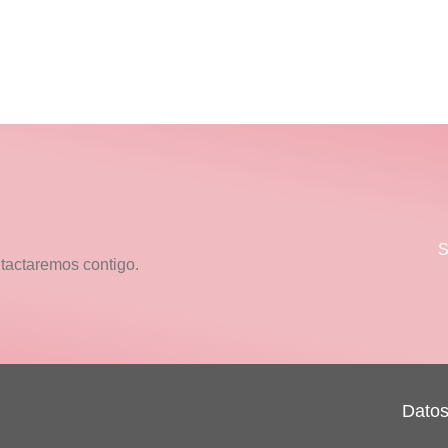
nor Medina.
Dra. Rocío Cuello
laringóloga
Fonoaudióloga
S
ntactaremos contigo.
Datos