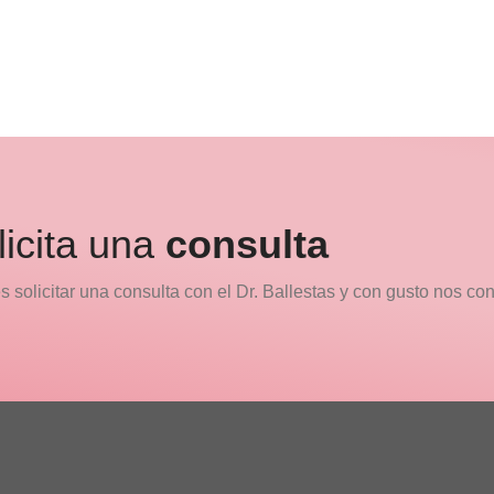
Dr. Antonio Ballestas
Dra. Leo
Cirujano de Voz - Director
Otorrino
licita una
consulta
 solicitar una consulta con el Dr. Ballestas y con gusto nos co