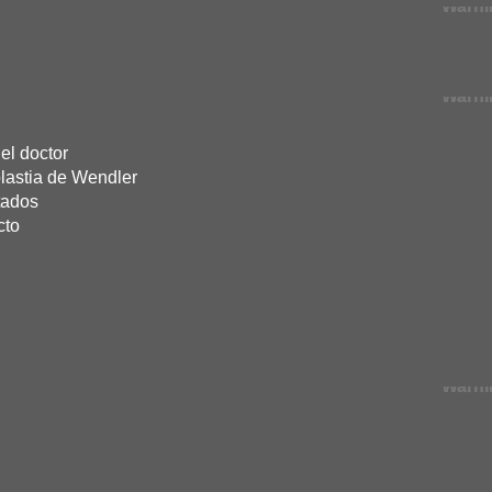
Warni
Warni
Warni
Warni
el doctor
lastia de Wendler
tados
cto
Warni
Warni