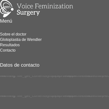
Menú
Sobre el doctor
Glotoplastia de Wendler
Resultados
Contacto
Datos de contacto
Warning
Warning
: file_get_contents(): https:// wrapper is disabled in t
: file_get_contents(https://pruebas.voicefem.com/wp-c
Warning
Warning
: file_get_contents(): https:// wrapper is disabled in t
: file_get_contents(https://pruebas.voicefem.com/wp-c