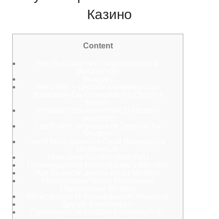
Казино
Content
нет Ли Какие-либо ограничения В
Mostbet%3F
Выводы
«мостбет – Онлайн Букмекерская
Компания Со Ставками На Спорт а
Казино
отзывы Пользователей О Mostbet
(мостбет)
Где Найти актуальным Зеркало Бк
Mostbet
же Я Могу вывести Свой Выигрыш в
Mostbet%3F
Описание Mostbet (мостбет)
Преимущества Регистрации а Мостбет
Как Вывести деньги Из Бк Mostbet
Регистрация Через Мобильное
Приложение Mostbet
Регистрация И Верификация Аккаунта
Другие Букмекеры»
Принимает ли Mostbet Биткоины%3F