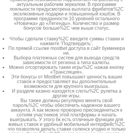
актуальным рабочим зеркалом. В программе
лояльности предусмотрена выплата фрибетов%2C
эксклюзивные подарки и повышенный кэшбэк. В
программе преданности 10 уровней остального
«Новичка» до «Легенды». Количество и размер
бонусов больше%2C чем выше статус.
Чтобы сделали ставку%2C введите суммы ставки и
нажмите ‘Подтвердить’.
По прямой ссылке mostbet доступа в сайт букмекера
ни.
Выбора платежных систем для вывода средств
зависимости от региона а типа валюты.
Можно отсортировать такие игры%2C нажав кнопку
«Трансляция».
Эти бонусы от Mostbet повышают ценность ваших
ставок и предоставляют вы дополнительные
возможности для крупного выигрыша.
И разделе казино находятся слоты%2C рулетка а
другие игры.
Вы также должны регулярно менять свой
пароль%2C чтобы обеспечить надежное вашего
аккаунта. А как можно проворно присоединиться к
сотням участников этой платформы и начать
выигрывать. У этого бк есть отличные функции для
живых ставок и удобный мобильный интерфейс%2C
что позволяла делать ставки соленск угодно и только