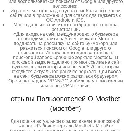
или воспользоваться поиском от Google или другого
поисковика.
Игра же смартфона доступна в мобильной версии
сайта или в приложении для ставок ддя гаджетов с
ОС Android и iOS.
Много данных зависит ото выбранного способа
регистрации.
«Для входа на сайт международного букмекера
необходимо найти рабочее зеркало. Можно
подписать на рассылку на сайте букмекера или
разжиться поиском от Google или другого
поисковика. Игроку необходимо установить
поисковой запрос «рабочее зеркало Mostbet». В
поисковой выдаче сделано прямая ссылка на сайт
букмекерской конторы или ресурс%2C в котором
находится актуальное рабочее зеркало. Дли входа
на сайт букмекера можно разжиться браузером
Opera пиппардом VPN%2C мобильным приложении
или через VPN-сервис.
отзывы Пользователей О Mostbet
(мостбет)
Для поиска актуальной ссылки введите поисковой
запрос «Рабочее зеркало Mostbet». И сайте
букмекера невозможно подписаться на рассылку с