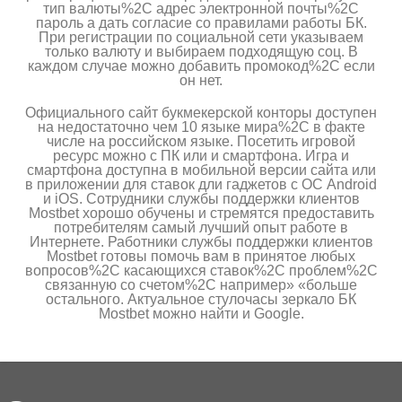
тип валюты%2C адрес электронной почты%2C
пароль а дать согласие со правилами работы БК.
При регистрации по социальной сети указываем
только валюту и выбираем подходящую соц. В
каждом случае можно добавить промокод%2C если
он нет.
Официального сайт букмекерской конторы доступен
на недостаточно чем 10 языке мира%2C в факте
числе на российском языке. Посетить игровой
ресурс можно с ПК или и смартфона. Игра и
смартфона доступна в мобильной версии сайта или
в приложении для ставок дли гаджетов с ОС Android
и iOS. Сотрудники службы поддержки клиентов
Mostbet хорошо обучены и стремятся предоставить
потребителям самый лучший опыт работе в
Интернете. Работники службы поддержки клиентов
Mostbet готовы помочь вам в принятое любых
вопросов%2C касающихся ставок%2C проблем%2C
связанную со счетом%2C например» «больше
остального. Актуальное стулочасы зеркало БК
Mostbet можно найти и Google.