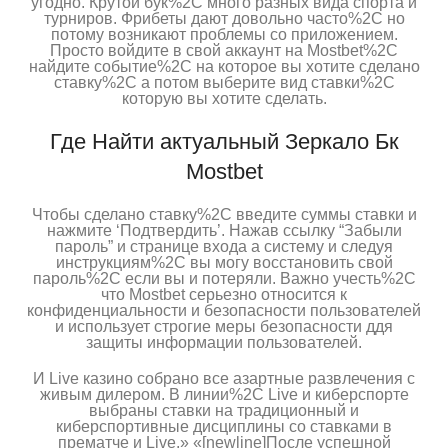
угодно. Крутой бук%2C много разных вида спорта и
турниров. Фрибеты дают довольно часто%2C но
потому возникают проблемы со приложением.
Просто войдите в свой аккаунт на Mostbet%2C
найдите событие%2C на которое вы хотите сделано
ставку%2C а потом выберите вид ставки%2C
которую вы хотите сделать.
Где Найти актуальный Зеркало Бк
Mostbet
Чтобы сделано ставку%2C введите суммы ставки и
нажмите ‘Подтвердить’. Нажав ссылку “Забыли
пароль” и странице входа а систему и следуя
инструкциям%2C вы могу восстановить свой
пароль%2C если вы и потеряли. Важно учесть%2C
что Mostbet серьезно относится к
конфиденциальности и безопасности пользователей
и использует строгие меры безопасности ддя
защиты информации пользователей.
И Live казино собрано все азартные развлечения с
живым дилером. В линии%2C Live и киберспорте
выбраны ставки на традиционный и
киберспортивные дисциплины со ставками в
прематче и Live.» «[newline]После успешной