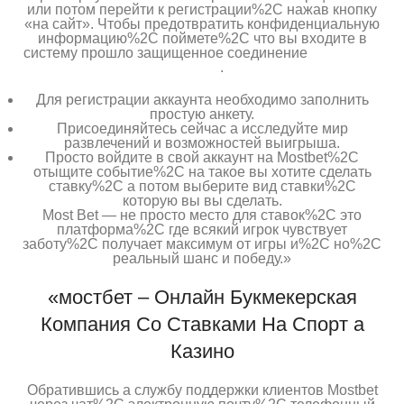
или потом перейти к регистрации%2C нажав кнопку
«на сайт». Чтобы предотвратить конфиденциальную
информацию%2C поймете%2C что вы входите в
систему прошло защищенное соединение
mostbet uz
online
.
Для регистрации аккаунта необходимо заполнить
простую анкету.
Присоединяйтесь сейчас а исследуйте мир
развлечений и возможностей выигрыша.
Просто войдите в свой аккаунт на Mostbet%2C
отыщите событие%2C на такое вы хотите сделать
ставку%2C а потом выберите вид ставки%2C
которую вы вы сделать.
Most Bet — не просто место для ставок%2C это
платформа%2C где всякий игрок чувствует
заботу%2C получает максимум от игры и%2C но%2C
реальный шанс и победу.»
«мостбет – Онлайн Букмекерская
Компания Со Ставками На Спорт а
Казино
Обратившись а службу поддержки клиентов Mostbet