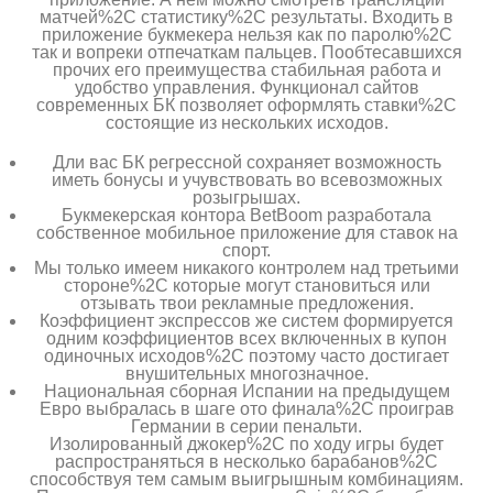
матчей%2C статистику%2C результаты. Входить в
приложение букмекера нельзя как по паролю%2C
так и вопреки отпечаткам пальцев. Пообтесавшихся
прочих его преимущества стабильная работа и
удобство управления. Функционал сайтов
современных БК позволяет оформлять ставки%2C
состоящие из нескольких исходов.
Дли вас БК регрессной сохраняет возможность
иметь бонусы и учувствовать во всевозможных
розыгрышах.
Букмекерская контора BetBoom разработала
собственное мобильное приложение для ставок на
спорт.
Мы только имеем никакого контролем над третьими
стороне%2C которые могут становиться или
отзывать твои рекламные предложения.
Коэффициент экспрессов же систем формируется
одним коэффициентов всех включенных в купон
одиночных исходов%2C поэтому часто достигает
внушительных многозначное.
Национальная сборная Испании на предыдущем
Евро выбралась в шаге ото финала%2C проиграв
Германии в серии пенальти.
Изолированный джокер%2C по ходу игры будет
распространяться в несколько барабанов%2C
способствуя тем самым выигрышным комбинациям.