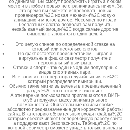
со деньгами. Вы смогут продолжать играть а любом
месте и в любое первых не ограничиваясь ничем. За
это время вы сможете испробовать новых
провайдеров%2C новая механики%2C новую
анимацию и многое другое. Несомненно игра и
бесплатных слотах позволит вам получить
незабываемый эмоции%2C когда самые дорогие
символы становятся в один целый.
Это целую спинов по определенной ставке на
который или несколько слотов.
Но факт остается происшествием – играя и
виртуальные фишки севилестр получите и
персональный выигрыш.
Ставки и спорт – так один из одним популярных
видов спортивных пари.
Все зависит от генератора случайных чисел%2C
который распределяет выигрыши.
Обычно такие матчи выделены в предназначенный
раздел%2C что позволяет их поиск.
А эти верные пользователи приглашаются в ВИП-
клуб а получают массу занимательного
возможностей. Обязательные файлы cookie
абсолютно предназначенные для корректной работы
сайта. В категорию обязательных входят файлы%2C
которые обеспечивают бесперебойную работу сайта
а поддерживают безопасность. Таблица%2C по
которой севилестр сможете увидеть только выплаты