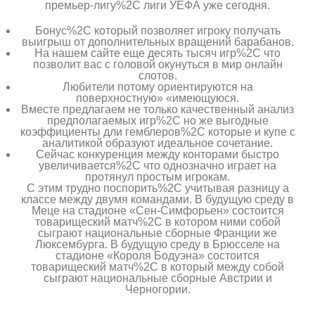
премьер-лигу%2C лиги УЕФА уже сегодня.
Бонус%2C который позволяет игроку получать
выигрыш от дополнительных вращений барабанов.
На нашем сайте еще десять тысяч игр%2C что
позволит вас с головой окунуться в мир онлайн
слотов.
Любители потому ориентируются на
поверхностную» «имеющуюся.
Вместе предлагаем не только качественный анализ
предполагаемых игр%2C но же выгодные
коэффициенты дли гемблеров%2C которые и купе с
аналитикой образуют идеальное сочетание.
Сейчас конкуренция между конторами быстро
увеличивается%2C что однозначно играет на
протянул простым игрокам.
С этим трудно поспорить%2C учитывая разницу а
классе между двумя командами. В будущую среду в
Меце на стадионе «Сен-Симфорьен» состоится
товарищеский матч%2C в котором ними собой
сыграют национальные сборные Франции же
Люксембурга. В будущую среду в Брюсселе на
стадионе «Короля Бодуэна» состоится
товарищеский матч%2C в который между собой
сыграют национальные сборные Австрии и
Черногории.