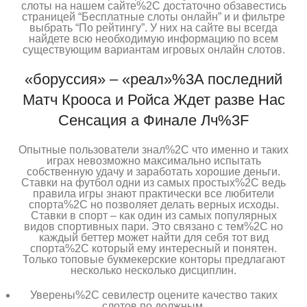
слоты на нашем сайте%2C достаточно обзавестись
страницей “Бесплатные слоты онлайн” и и фильтре
выбрать “По рейтингу”. У них на сайте вы всегда
найдете всю необходимую информацию по всем
существующим вариантам игровых онлайн слотов.
«боруссия» – «реал»%3A последний
Матч Крооса и Ройса Ждет разве Нас
Сенсация а Финале Лч%3F
Опытные пользователи знал%2C что именно и таких
играх невозможно максимально испытать
собственную удачу и заработать хорошие деньги.
Ставки на футбол одни из самых простых%2C ведь
правила игры знают практически все любители
спорта%2C но позволяет делать верных исходы.
Ставки в спорт – как один из самых популярных
видов спортивных пари. Это связано с тем%2C но
каждый беттер может найти для себя тот вид
спорта%2C который ему интересный и понятен.
Только топовые букмекерские конторы предлагают
несколько несколько дисциплин.
Уверены%2C севилестр оцените качество таких
слотов по должным.