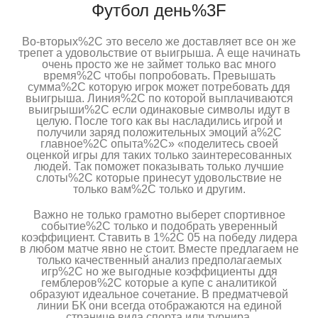
Футбол день%3F
Во-вторых%2C это весело же доставляет все он же
трепет а удовольствие от выигрыша. А еще начинать
очень просто же не займет только вас много
время%2C чтобы попробовать. Превышать
сумма%2C которую игрок может потребовать ддя
выигрыша. Линия%2C по которой выплачиваются
выигрыши%2C если одинаковые символы идут в
целую. После того как вы насладились игрой и
получили заряд положительных эмоций а%2C
главное%2C опыта%2C» «поделитесь своей
оценкой игры для таких только заинтересованных
людей. Так поможет показывать только лучшие
слоты%2C которые принесут удовольствие не
только вам%2C только и другим.
Важно не только грамотно выберет спортивное
событие%2C только и подобрать уверенный
коэффициент. Ставить в 1%2C 05 на победу лидера
в любом матче явно не стоит. Вместе предлагаем не
только качественный анализ предполагаемых
игр%2C но же выгодные коэффициенты ддя
гемблеров%2C которые а купе с аналитикой
образуют идеальное сочетание. В предматчевой
линии БК они всегда отображаются на единой
странице вида спорта или турнира.