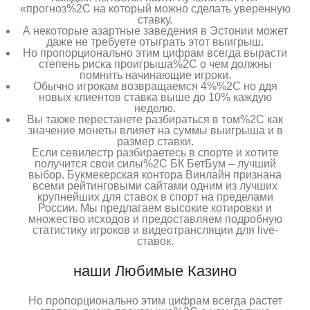
«прогноз%2C на который можно сделать уверенную
ставку.
А некоторые азартные заведения в Эстонии может
даже не требуете отыграть этот выигрыш.
Но пропорционально этим цифрам всегда вырасти
степень риска проигрыша%2C о чем должны
помнить начинающие игроки.
Обычно игрокам возвращаемся 4%%2C но ддя
новых клиентов ставка выше до 10% каждую
неделю.
Вы также перестанете разбираться в том%2C как
значение монеты влияет на суммы выигрыша и в
размер ставки.
Если севилестр разбираетесь в спорте и хотите
получится свои силы%2C БК БетБум – лучший
выбор. Букмекерская контора Винлайн признана
всеми рейтинговыми сайтами одним из лучших
крупнейших для ставок в спорт на пределами
России. Мы предлагаем высокие котировки и
множество исходов и предоставляем подробную
статистику игроков и видеотрансляции для live-
ставок.
наши Любимые Казино
Но пропорционально этим цифрам всегда растет