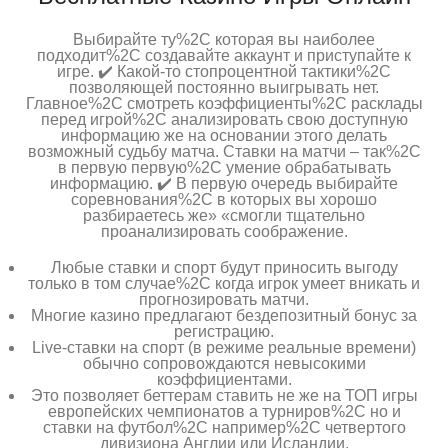
Выбирайте ту%2C которая вы наиболее
подходит%2C создавайте аккаунт и приступайте к
игре. ✔️ Какой-то стопроцентной тактики%2C
позволяющей постоянно выигрывать нет.
Главное%2C смотреть коэффициенты%2C расклады
перед игрой%2C анализировать свою доступную
информацию же на основании этого делать
возможный судьбу матча. Ставки на матчи – так%2C
в первую первую%2C умение обрабатывать
информацию. ✔️ В первую очередь выбирайте
соревнования%2C в которых вы хорошо
разбираетесь же» «смогли тщательно
проанализировать соображение.
Любые ставки и спорт будут приносить выгоду
только в том случае%2C когда игрок умеет вникать и
прогнозировать матчи.
Многие казино предлагают бездепозитный бонус за
регистрацию.
Live-ставки на спорт (в режиме реальные времени)
обычно сопровождаются невысокими
коэффициентами.
Это позволяет беттерам ставить не же на ТОП игры
европейских чемпионатов а турниров%2C но и
ставки на футбол%2C например%2C четвертого
дивизиона Англии или Исландии.