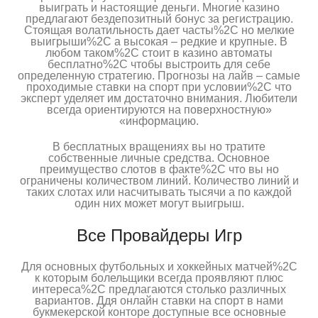
выиграть и настоящие деньги. Многие казино
предлагают бездепозитный бонус за регистрацию.
Стоящая волатильность дает часты%2C но мелкие
выигрыши%2C а высокая – редкие и крупные. В
любом таком%2C стоит в казино автоматы
бесплатно%2C чтобы выстроить для себе
определенную стратегию. Прогнозы на лайв – самые
проходимые ставки на спорт при условии%2C что
эксперт уделяет им достаточно внимания. Любители
всегда ориентируются на поверхностную»
«информацию.
В бесплатных вращениях вы но тратите
собственные личные средства. Основное
преимущество слотов в факте%2C что вы но
ограничены количеством линий. Количество линий и
таких слотах или насчитывать тысячи а по каждой
один них может могут выигрыш.
Все Провайдеры Игр
Для основных футбольных и хоккейных матчей%2C
к которым болельщики всегда проявляют плюс
интереса%2C предлагаются столько различных
вариантов. Ддя онлайн ставки на спорт в нами
букмекерской конторе доступные все основные