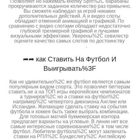
Позволяет но нажимать кнопку Spin%2C барабаны
прокручиваются заданное количество раз привычно.
Вы сможете наблюдал за игрой никаких
дополнительных действий. А и видео слоты
обладают отменной анимацией и графикой. По
сравнению с видео слотами обладают недостаточно
глубокой трехмерной графикой и лучшими
визуальными эффектами. Уверены%2C севилестр
оцените качество самых слотов по достоинству
скачать казино
.
➦➦ как Ставить На Футбол И
Выигрывать%3F
Как не удивительно%2C же футбол является самым
популярным видом спорта. Это позволяет беттерам
ставить не а на ТОП игры европейских чемпионатов
а турниров%2C но а ставки на футбол%2C
например%2C четвертого дивизиона Англии или
Исландии. Желающие сделать ставку на события
футбола и хоккея быть также выбрать комбинации.
Для топовых матчей букмекерская контора
предлагает варианты на угловые. В линии нет все
самые интересные соревнования%2C в том числе
футбол. Любители футбола%2C могут заключать
ставки на РПЛ%2C Бундеслигу%2C Английскую