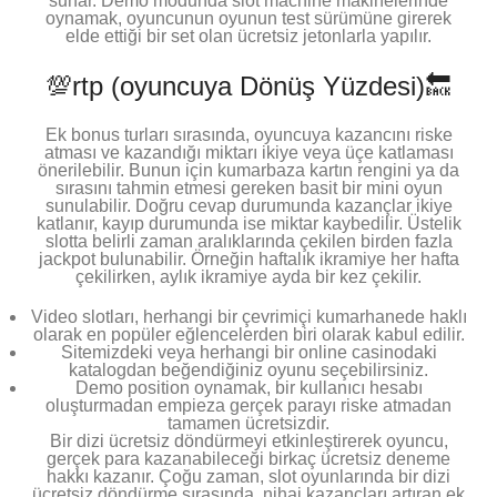
sunar. Demo modunda slot machine makinelerinde
oynamak, oyuncunun oyunun test sürümüne girerek
elde ettiği bir set olan ücretsiz jetonlarla yapılır.
💯rtp (oyuncuya Dönüş Yüzdesi)🔙
Ek bonus turları sırasında, oyuncuya kazancını riske
atması ve kazandığı miktarı ikiye veya üçe katlaması
önerilebilir. Bunun için kumarbaza kartın rengini ya da
sırasını tahmin etmesi gereken basit bir mini oyun
sunulabilir. Doğru cevap durumunda kazançlar ikiye
katlanır, kayıp durumunda ise miktar kaybedilir. Üstelik
slotta belirli zaman aralıklarında çekilen birden fazla
jackpot bulunabilir. Örneğin haftalık ikramiye her hafta
çekilirken, aylık ikramiye ayda bir kez çekilir.
Video slotları, herhangi bir çevrimiçi kumarhanede haklı
olarak en popüler eğlencelerden biri olarak kabul edilir.
Sitemizdeki veya herhangi bir online casinodaki
katalogdan beğendiğiniz oyunu seçebilirsiniz.
Demo position oynamak, bir kullanıcı hesabı
oluşturmadan empieza gerçek parayı riske atmadan
tamamen ücretsizdir.
Bir dizi ücretsiz döndürmeyi etkinleştirerek oyuncu,
gerçek para kazanabileceği birkaç ücretsiz deneme
hakkı kazanır. Çoğu zaman, slot oyunlarında bir dizi
ücretsiz döndürme sırasında, nihai kazançları artıran ek