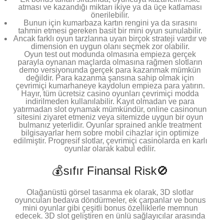
atması ve kazandığı miktarı ikiye ya da üçe katlaması
önerilebilir.
Bunun için kumarbaza kartın rengini ya da sırasını
tahmin etmesi gereken basit bir mini oyun sunulabilir.
Ancak farklı oyun tarzlarına uyan birçok strateji vardır ve
dimension en uygun olanı seçmek zor olabilir.
Oyun test out modunda olmasına empieza gerçek
parayla oynanan maçlarda olmasına rağmen slotların
demo versiyonunda gerçek para kazanmak mümkün
değildir. Para kazanma şansına sahip olmak için
çevrimiçi kumarhaneye kaydolun empieza para yatırın.
Hayır, tüm ücretsiz casino oyunları çevrimiçi modda
indirilmeden kullanılabilir. Kayıt olmadan ve para
yatırmadan slot oynamak mümkündür, online casinonun
sitesini ziyaret etmeniz veya sitemizde uygun bir oyun
bulmanız yeterlidir. Oyunlar sprained ankle treatment
bilgisayarlar hem sobre mobil cihazlar için optimize
edilmiştir. Progresif slotlar, çevrimiçi casinolarda en karlı
oyunlar olarak kabul edilir.
💰sıfır Finansal Risk🚫
Olağanüstü görsel tasarıma ek olarak, 3D slotlar
oyuncuları bedava döndürmeler, ek çarpanlar ve bonus
mini oyunlar gibi çeşitli bonus özelliklerle memnun
edecek. 3D slot geliştiren en ünlü sağlayıcılar arasında