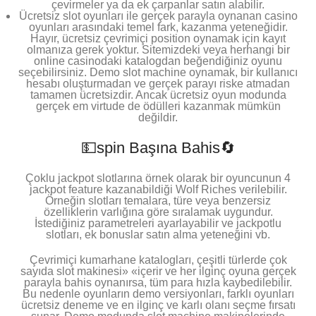
çevirmeler ya da ek çarpanlar satın alabilir.
Ücretsiz slot oyunları ile gerçek parayla oynanan casino
oyunları arasındaki temel fark, kazanma yeteneğidir.
Hayır, ücretsiz çevrimiçi position oynamak için kayıt
olmanıza gerek yoktur. Sitemizdeki veya herhangi bir
online casinodaki katalogdan beğendiğiniz oyunu
seçebilirsiniz. Demo slot machine oynamak, bir kullanıcı
hesabı oluşturmadan ve gerçek parayı riske atmadan
tamamen ücretsizdir. Ancak ücretsiz oyun modunda
gerçek em virtude de ödülleri kazanmak mümkün
değildir.
💵spin Başına Bahis🔄
Çoklu jackpot slotlarına örnek olarak bir oyuncunun 4
jackpot feature kazanabildiği Wolf Riches verilebilir.
Örneğin slotları temalara, türe veya benzersiz
özelliklerin varlığına göre sıralamak uygundur.
İstediğiniz parametreleri ayarlayabilir ve jackpotlu
slotları, ek bonuslar satın alma yeteneğini vb.
Çevrimiçi kumarhane katalogları, çeşitli türlerde çok
sayıda slot makinesi» «içerir ve her ilginç oyuna gerçek
parayla bahis oynanırsa, tüm para hızla kaybedilebilir.
Bu nedenle oyunların demo versiyonları, farklı oyunları
ücretsiz deneme ve en ilginç ve karlı olanı seçme fırsatı