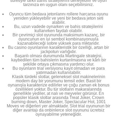
suretiyle farklı bahis stratejilerini deneyebilir ve oyun
tarzınıza en uygun olanı seçebilirsiniz.
Oyuncu tüm bedava jetonlarını rollere harcarsa oyunu
yeniden yükleyebilir ve yeni bir bedava jeton seti
alabilir.
Bu, uzun vadede oynarken ve bahis stratejilerini
kullanırken faydalı olabilir.
Bir çevrimiçi slot oyununda maksimum kazanç, bir
oyuncunun en iyi sembol kombinasyonuyla
kazanabileceği sobre yüksek para miktarıdır.
Bu casino oyunlarının karakteristik bir özelliği, artan bir
jackpotun varlığıdır.
Başarılı olması durumunda Martingale stratejisi,
kaybedilen tüm bahislerin kurtarılmasına ve kârlı bir
şekilde ortaya çıkmasına yardımcı olur.
Bu oyunların trial versiyonu kayıt olmadan ve para
yatırmadan kullanılabilir.
Klasik türdeki slotlar, geleneksel slot makinelerinin
modern day bir yorumunu temsil eder. Basit bir
oynanışla karakterize edilirler ve çoğu zaman ek bonus
özellikleri yoktur. Bu tür slotların makaralarında
genellikle yediler, at nalı ve meyveler görünür. En
popüler klasik slotlar arasında Treat Joker, Crown
burning down, Master Joker, Spectacular Hot, 1001
Moves ve diğerleri yer almaktadır. Slot trial oyununun bir
diğer avantajı da onbinlerce slot oyununu ücretsiz
oynayabilme yeteneğidir.