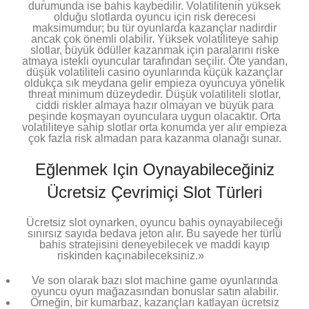
durumunda ise bahis kaybedilir. Volatilitenin yüksek
olduğu slotlarda oyuncu için risk derecesi
maksimumdur; bu tür oyunlarda kazançlar nadirdir
ancak çok önemli olabilir. Yüksek volatiliteye sahip
slotlar, büyük ödüller kazanmak için paralarını riske
atmaya istekli oyuncular tarafından seçilir. Öte yandan,
düşük volatiliteli casino oyunlarında küçük kazançlar
oldukça sık meydana gelir empieza oyuncuya yönelik
threat minimum düzeydedir. Düşük volatiliteli slotlar,
ciddi riskler almaya hazır olmayan ve büyük para
peşinde koşmayan oyunculara uygun olacaktır. Orta
volatiliteye sahip slotlar orta konumda yer alır empieza
çok fazla risk almadan para kazanma olanağı sunar.
Eğlenmek Için Oynayabileceğiniz
Ücretsiz Çevrimiçi Slot Türleri
Ücretsiz slot oynarken, oyuncu bahis oynayabileceği
sınırsız sayıda bedava jeton alır. Bu sayede her türlü
bahis stratejisini deneyebilecek ve maddi kayıp
riskinden kaçınabileceksiniz.»
başaribet
Ve son olarak bazı slot machine game oyunlarında
oyuncu oyun mağazasından bonuslar satın alabilir.
Örneğin, bir kumarbaz, kazançları katlayan ücretsiz