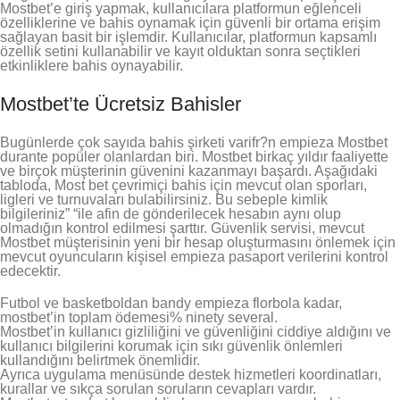
Mostbet’e giriş yapmak, kullanıcılara platformun eğlenceli
özelliklerine ve bahis oynamak için güvenli bir ortama erişim
sağlayan basit bir işlemdir. Kullanıcılar, platformun kapsamlı
özellik setini kullanabilir ve kayıt olduktan sonra seçtikleri
etkinliklere bahis oynayabilir.
Mostbet’te Ücretsiz Bahisler
Bugünlerde çok sayıda bahis şirketi varifr?n empieza Mostbet
durante popüler olanlardan biri. Mostbet birkaç yıldır faaliyette
ve birçok müşterinin güvenini kazanmayı başardı. Aşağıdaki
tabloda, Most bet çevrimiçi bahis için mevcut olan sporları,
ligleri ve turnuvaları bulabilirsiniz. Bu sebeple kimlik
bilgileriniz” “ile afin de gönderilecek hesabın aynı olup
olmadığın kontrol edilmesi şarttır. Güvenlik servisi, mevcut
Mostbet müşterisinin yeni bir hesap oluşturmasını önlemek için
mevcut oyuncuların kişisel empieza pasaport verilerini kontrol
edecektir.
Futbol ve basketboldan bandy empieza florbola kadar,
mostbet’in toplam ödemesi% ninety several.
Mostbet’in kullanıcı gizliliğini ve güvenliğini ciddiye aldığını ve
kullanıcı bilgilerini korumak için sıkı güvenlik önlemleri
kullandığını belirtmek önemlidir.
Ayrıca uygulama menüsünde destek hizmetleri koordinatları,
kurallar ve sıkça sorulan soruların cevapları vardır.