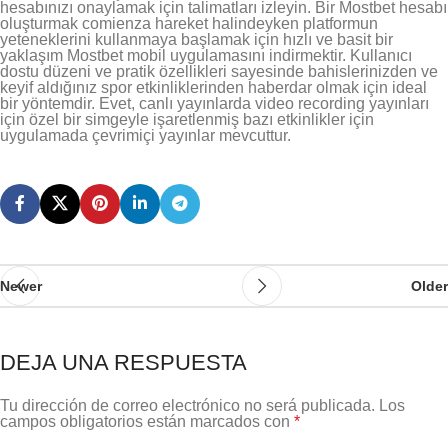
hesabınızı onaylamak için talimatları izleyin. Bir Mostbet hesabı
oluşturmak comienza hareket halindeyken platformun
yeteneklerini kullanmaya başlamak için hızlı ve basit bir
yaklaşım Mostbet mobil uygulamasını indirmektir. Kullanıcı
dostu düzeni ve pratik özellikleri sayesinde bahislerinizden ve
keyif aldığınız spor etkinliklerinden haberdar olmak için ideal
bir yöntemdir. Evet, canlı yayınlarda video recording yayınları
için özel bir simgeyle işaretlenmiş bazı etkinlikler için
uygulamada çevrimiçi yayınlar mevcuttur.
Newer
Older
DEJA UNA RESPUESTA
Tu dirección de correo electrónico no será publicada.
Los
campos obligatorios están marcados con
*