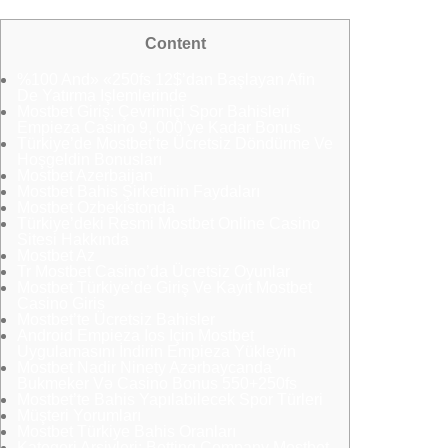
Content
%100 And» «250fs 12$’dan Başlayan Afin
De Yatırma Işlemlerinde
Mostbet Giriş: Çevrimiçi Spor Bahisleri
Empieza Casino 9, 000’ye Kadar Bonus
Türkiye’de Mostbet’te Ücretsiz Döndürme Ve
Hoşgeldin Bonusları
Mostbet Azerbaijan
Mostbet Bahis Şirketinin Faydaları
Mostbet Ozbekistonda
Türkiye’deki Resmi Mostbet Online Casino
Sitesi Hakkında
Mostbet Az
Tr Mostbet Casino’da Ücretsiz Oyunlar
Mostbet Türkiye’de Giriş Ve Kayıt Mostbet
Casino Giris
Mostbet’te Ücretsiz Bahisler
Android Empieza Ios Için Mostbet
Uygulamasını İndirin Empieza Yükleyin
Mostbet Nadir Ninety Azərbaycanda
Bukmeker Və Casino Bonus 550+250fs
Mostbet’te Bahis Yapılabilecek Spor Türleri
Müşteri Yorumları
Mostbet Türkiye Bahis Oranları
Kategori Arşivleri: Betting Company Mostbet