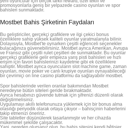
yeni oyuncular için birçok farklı reward, özel teklif ve
promosyonlarla geniş bir yelpazede casino oyunları ve spor
bahisleri sunmaktadır.
Mostbet Bahis Şirketinin Faydaları
Bu geliştiriciler, gerçekçi grafiklere ve ilgi çekici bonus
özelliklere sahip yüksek kaliteli oyunlar yaratmalarıyla bilinir.
Dolayısıyla, Mostbet’te oynarken çeşitli eğlenceli seçenekler
bulacağınıza güvenebilirsiniz. Mostbet ayrıca Amerikan, Avrupa
ve Fransız gibi çeşitli rulet çeşitleri de sunmaktadır. Bu oyunlar
gerçekçi grafiklerle gelir empieza yarış pisti bahisleri ve hızlı
erişim için favori bahislerinizi kaydetme gibi ek özelliklere
sahiptir. Mostbet ayrıca oyuncuların slot machine game, zaman
oyunları, movie poker ve canlı krupiye oyunları oynayabileceği
bir çevrimiçi on line casino platformu da sağlayabilir mostbet.
Spor bahislerinde verilen oranlar bakımından Mostbet
neredeyse bütün siteleri geride bırakmaktadır.
Ayrıca hesabınızı güvende tutmak için şifrenizi düzenli olarak
değiştirmelisiniz.
Uygulamayı akıllı telefonunuza yüklemek için bir bonus alma
olasılığı periyodik olarak ortaya çıkıyor – bahisçinin haberlerini
takip etmenizi öneririz.
Site tabletler düşünülerek tasarlanmıştır ve her cihazda
mükemmel şekilde çalışacaktır.
Yani, nereden olursanız olun, bu bahis sitesini kendi bêtisier