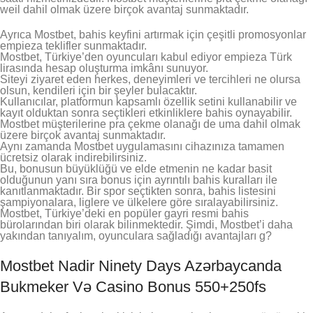
weil dahil olmak üzere birçok avantaj sunmaktadır.
Ayrıca Mostbet, bahis keyfini artırmak için çeşitli promosyonlar
empieza teklifler sunmaktadır.
Mostbet, Türkiye’den oyuncuları kabul ediyor empieza Türk
lirasında hesap oluşturma imkânı sunuyor.
Siteyi ziyaret eden herkes, deneyimleri ve tercihleri ne olursa
olsun, kendileri için bir şeyler bulacaktır.
Kullanıcılar, platformun kapsamlı özellik setini kullanabilir ve
kayıt olduktan sonra seçtikleri etkinliklere bahis oynayabilir.
Mostbet müşterilerine pra çekme olanağı de uma dahil olmak
üzere birçok avantaj sunmaktadır.
Aynı zamanda Mostbet uygulamasını cihazınıza tamamen
ücretsiz olarak indirebilirsiniz.
Bu, bonusun büyüklüğü ve elde etmenin ne kadar basit
olduğunun yanı sıra bonus için ayrıntılı bahis kuralları ile
kanıtlanmaktadır. Bir spor seçtikten sonra, bahis listesini
şampiyonalara, liglere ve ülkelere göre sıralayabilirsiniz.
Mostbet, Türkiye’deki en popüler gayri resmi bahis
bürolarından biri olarak bilinmektedir. Şimdi, Mostbet’i daha
yakından tanıyalım, oyunculara sağladığı avantajları g?
Mostbet Nadir Ninety Days Azərbaycanda
Bukmeker Və Casino Bonus 550+250fs