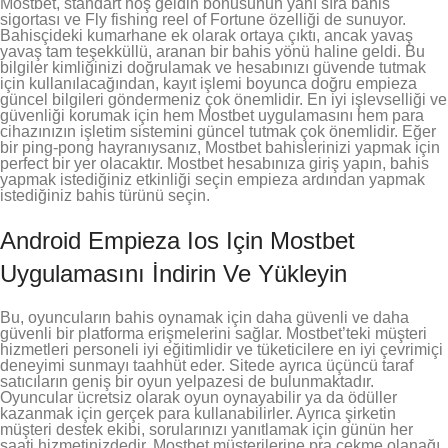
Mostbet, standart hoş geldin bonusunun yanı sıra bahis
sigortası ve Fly fishing reel of Fortune özelliği de sunuyor.
Bahisçideki kumarhane ek olarak ortaya çıktı, ancak yavaş
yavaş tam teşekküllü, aranan bir bahis yönü haline geldi. Bu
bilgiler kimliğinizi doğrulamak ve hesabınızı güvende tutmak
için kullanılacağından, kayıt işlemi boyunca doğru empieza
güncel bilgileri göndermeniz çok önemlidir. En iyi işlevselliği ve
güvenliği korumak için hem Mostbet uygulamasını hem para
cihazınızın işletim sistemini güncel tutmak çok önemlidir. Eğer
bir ping-pong hayranıysanız, Mostbet bahislerinizi yapmak için
perfect bir yer olacaktır. Mostbet hesabınıza giriş yapın, bahis
yapmak istediğiniz etkinliği seçin empieza ardından yapmak
istediğiniz bahis türünü seçin.
Android Empieza Ios Için Mostbet
Uygulamasını İndirin Ve Yükleyin
Bu, oyuncuların bahis oynamak için daha güvenli ve daha
güvenli bir platforma erişmelerini sağlar. Mostbet’teki müşteri
hizmetleri personeli iyi eğitimlidir ve tüketicilere en iyi çevrimiçi
deneyimi sunmayı taahhüt eder. Sitede ayrıca üçüncü taraf
satıcıların geniş bir oyun yelpazesi de bulunmaktadır.
Oyuncular ücretsiz olarak oyun oynayabilir ya da ödüller
kazanmak için gerçek para kullanabilirler. Ayrıca şirketin
müşteri destek ekibi, sorularınızı yanıtlamak için günün her
saati hizmetinizdedir. Mostbet müşterilerine pra çekme olanağı