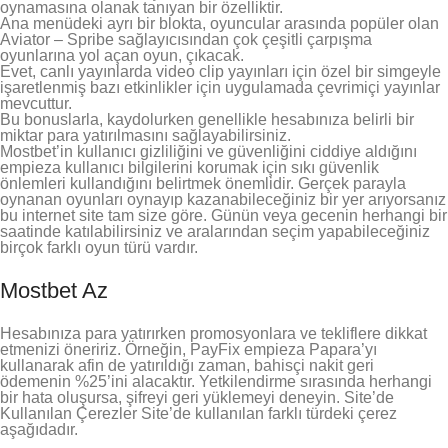
oynamasına olanak tanıyan bir özelliktir.
Ana menüdeki ayrı bir blokta, oyuncular arasında popüler olan
Aviator – Spribe sağlayıcısından çok çeşitli çarpışma
oyunlarına yol açan oyun, çıkacak.
Evet, canlı yayınlarda video clip yayınları için özel bir simgeyle
işaretlenmiş bazı etkinlikler için uygulamada çevrimiçi yayınlar
mevcuttur.
Bu bonuslarla, kaydolurken genellikle hesabınıza belirli bir
miktar para yatırılmasını sağlayabilirsiniz.
Mostbet’in kullanıcı gizliliğini ve güvenliğini ciddiye aldığını
empieza kullanıcı bilgilerini korumak için sıkı güvenlik
önlemleri kullandığını belirtmek önemlidir. Gerçek parayla
oynanan oyunları oynayıp kazanabileceğiniz bir yer arıyorsanız
bu internet site tam size göre. Günün veya gecenin herhangi bir
saatinde katılabilirsiniz ve aralarından seçim yapabileceğiniz
birçok farklı oyun türü vardır.
Mostbet Az
Hesabınıza para yatırırken promosyonlara ve tekliflere dikkat
etmenizi öneririz. Örneğin, PayFix empieza Papara’yı
kullanarak afin de yatırıldığı zaman, bahisçi nakit geri
ödemenin %25’ini alacaktır. Yetkilendirme sırasında herhangi
bir hata oluşursa, şifreyi geri yüklemeyi deneyin. Site’de
Kullanılan Çerezler Site’de kullanılan farklı türdeki çerez
aşağıdadır.