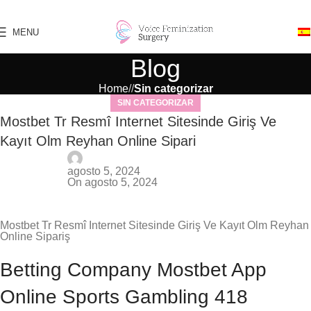
Skip to navigation
Skip to main content
MENU
Blog
Home
/
Sin categorizar
SIN CATEGORIZAR
Mostbet Tr Resmî Internet Sitesinde Giriş Ve
Kayıt Olm Reyhan Online Sipari
ddevuono@agenciacatalyst.com
agosto 5, 2024
On agosto 5, 2024
0
Mostbet Tr Resmî Internet Sitesinde Giriş Ve Kayıt Olm Reyhan
Online Sipariş
Betting Company Mostbet App
Online Sports Gambling 418