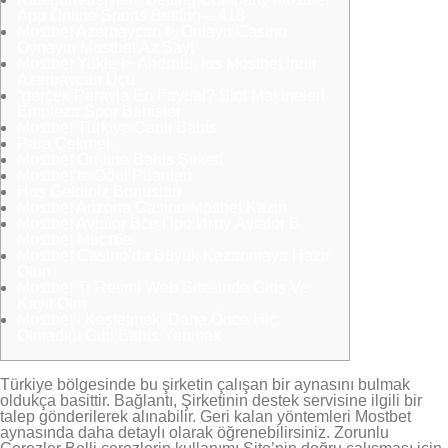
App Online Sports Betting – 418
Mostbet Azerbaycan ᐈ Onlayn Casino
Oynayın Mostbet Az Sayt
Mostbet Yukle ᐈ Android, Ios Mostbet Indir
Azərbaycan Üçü
“gerçek Parayla En Faydal? Slot Makineleri
Empieza Spor Bahisler
Mostbet Türkiye Canlı Bahis
Para Çekmek
Mostbet On-line Bahis Şirketi
Mostbet’te Ödül Puanları
Hoş Geldiniz Bonusları
Mostbet Arizona Casino Mosbet Kazin
Mostbet Aviator Все Про Игру Aviator В
Mostbet Мостбе
Mostbet Casino’da Büyük Kazanmaya Hazır
Olun
Mostbet Tr Resmî Web Sitesinde Giriş Ve
Kayıt Olm
Mostbet’i Keşfetmek: Daha Önce Hiç
Olmadığı Gibi Bahis Yapmak
Türkiye bölgesinde bu şirketin çalışan bir aynasını bulmak
oldukça basittir. Bağlantı, Şirketinin destek servisine ilgili bir
talep gönderilerek alınabilir. Geri kalan yöntemleri Mostbet
aynasında daha detaylı olarak öğrenebilirsiniz. Zorunlu