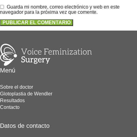
Guarda mi nombre, correo electrónico y web en este
navegador para la próxima vez que comente.
Menú
Sobre el doctor
Glotoplastia de Wendler
Resultados
Contacto
Datos de contacto