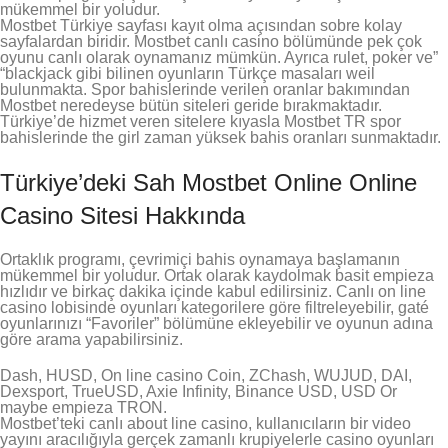
mükemmel bir yoludur.
Mostbet Türkiye sayfası kayıt olma açısından sobre kolay
sayfalardan biridir. Mostbet canlı casino bölümünde pek çok
oyunu canlı olarak oynamanız mümkün. Ayrıca rulet, poker ve”
“blackjack gibi bilinen oyunların Türkçe masaları weil
bulunmakta. Spor bahislerinde verilen oranlar bakımından
Mostbet neredeyse bütün siteleri geride bırakmaktadır.
Türkiye’de hizmet veren sitelere kıyasla Mostbet TR spor
bahislerinde the girl zaman yüksek bahis oranları sunmaktadır.
Türkiye’deki Sah Mostbet Online Online
Casino Sitesi Hakkında
Ortaklık programı, çevrimiçi bahis oynamaya başlamanın
mükemmel bir yoludur. Ortak olarak kaydolmak basit empieza
hızlıdır ve birkaç dakika içinde kabul edilirsiniz. Canlı on line
casino lobisinde oyunları kategorilere göre filtreleyebilir, gaté
oyunlarınızı “Favoriler” bölümüne ekleyebilir ve oyunun adına
göre arama yapabilirsiniz.
Dash, HUSD, On line casino Coin, ZChash, WUJUD, DAI,
Dexsport, TrueUSD, Axie Infinity, Binance USD, USD Or
maybe empieza TRON.
Mostbet’teki canlı about line casino, kullanıcıların bir video
yayını aracılığıyla gerçek zamanlı krupiyelerle casino oyunları