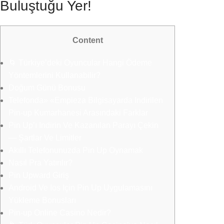
Buluştuğu Yer!
Content
🌀 Türkiye’deki Oyuncular Hangi Ödeme
Yöntemlerini Kullanabilir?
Doğum Günü Bonusu
Telefonda» «Empieza Bilgisayarda Indirilen
Pin-up Kumarhanesi Arasındaki Farklar
Pin Up’ı Indirin Ve Kazanılan Parayı Çekin
— Şartlar Ve Limitler
Akıllı Telefonunuzda Pin Up Oynamak
Nasıl Pra Yatırılır?
Pin Upward Giriş
Android Ve Ios Için Pin Up Uygulamasını
Yükleme Bonusları
Pin-up Online Casino Nedir?