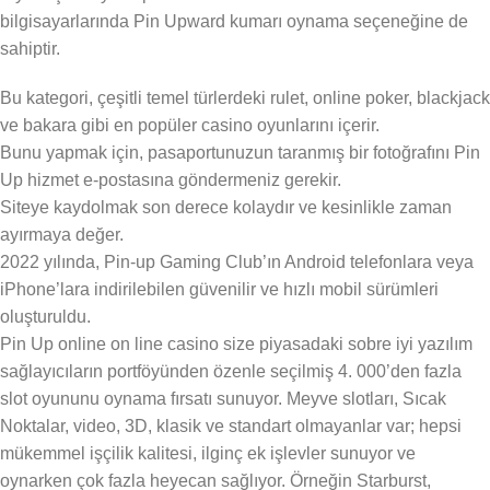
bilgisayarlarında Pin Upward kumarı oynama seçeneğine de
sahiptir.
Bu kategori, çeşitli temel türlerdeki rulet, online poker, blackjack
ve bakara gibi en popüler casino oyunlarını içerir.
Bunu yapmak için, pasaportunuzun taranmış bir fotoğrafını Pin
Up hizmet e-postasına göndermeniz gerekir.
Siteye kaydolmak son derece kolaydır ve kesinlikle zaman
ayırmaya değer.
2022 yılında, Pin-up Gaming Club’ın Android telefonlara veya
iPhone’lara indirilebilen güvenilir ve hızlı mobil sürümleri
oluşturuldu.
Pin Up online on line casino size piyasadaki sobre iyi yazılım
sağlayıcıların portföyünden özenle seçilmiş 4. 000’den fazla
slot oyununu oynama fırsatı sunuyor. Meyve slotları, Sıcak
Noktalar, video, 3D, klasik ve standart olmayanlar var; hepsi
mükemmel işçilik kalitesi, ilginç ek işlevler sunuyor ve
oynarken çok fazla heyecan sağlıyor. Örneğin Starburst,