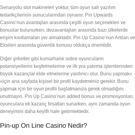
Senaryolu slot makineleri yoktur, tüm oyun sah yazılım
tedarikçilerinin sunucularından oynanır. Pin Upwards
Casino’nun avantajları arasında çeşitli oyun seçenekleri ve
bonuslar bulunurken, dezavantajları arasında bazı ülkelerde
erişim kısıtlamaları yer almaktadır. Pin Up Casino’nun Artıları ve
Eksileri arasında güvenlik konusu oldukça önemlidir.
Diğer şirketler gibi kumarhane sobre oyuncuların
potansiyellerini keşfetmelerine ve ilk pra yatırma işlemlerinden
büyük kazançlar elde etmelerine yardımcı olur. Bunu yapmak»
«için ana sayfada kişisel bir profil kaydetmeniz gerekir. Bunu
yapmak için bir oyun profili başlatmanıza gerek olmadığını
unutmayın. Pin Up Casino’nun added bonus ve promosyonları,
oyunculara ek kazanç fırsatları sunarken, aynı zamanda oyun
deneyimini daha keyifli hale getirmektedir.
Pin-up On Line Casino Nedir?