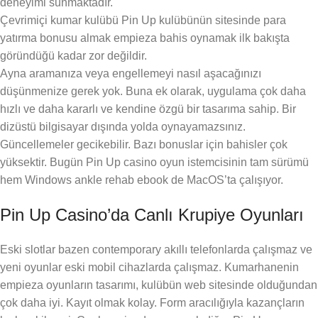
deneyimi sunmaktadır.
Çevrimiçi kumar kulübü Pin Up kulübünün sitesinde para
yatırma bonusu almak empieza bahis oynamak ilk bakışta
göründüğü kadar zor değildir.
Ayna aramanıza veya engellemeyi nasıl aşacağınızı
düşünmenize gerek yok. Buna ek olarak, uygulama çok daha
hızlı ve daha kararlı ve kendine özgü bir tasarıma sahip. Bir
dizüstü bilgisayar dışında yolda oynayamazsınız.
Güncellemeler gecikebilir. Bazı bonuslar için bahisler çok
yüksektir. Bugün Pin Up casino oyun istemcisinin tam sürümü
hem Windows ankle rehab ebook de MacOS’ta çalışıyor.
Pin Up Casino’da Canlı Krupiye Oyunları
Eski slotlar bazen contemporary akıllı telefonlarda çalışmaz ve
yeni oyunlar eski mobil cihazlarda çalışmaz. Kumarhanenin
empieza oyunların tasarımı, kulübün web sitesinde olduğundan
çok daha iyi. Kayıt olmak kolay. Form aracılığıyla kazançların