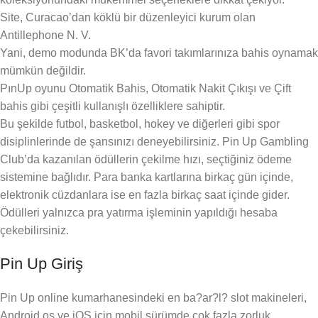
Site, Curacao’dan köklü bir düzenleyici kurum olan
Antillephone N. V.
Yani, demo modunda BK’da favori takımlarınıza bahis oynamak
mümkün değildir.
PınUp oyunu Otomatik Bahis, Otomatik Nakit Çıkışı ve Çift
bahis gibi çeşitli kullanışlı özelliklere sahiptir.
Bu şekilde futbol, basketbol, hokey ve diğerleri gibi spor
disiplinlerinde de şansınızı deneyebilirsiniz. Pin Up Gambling
Club’da kazanılan ödüllerin çekilme hızı, seçtiğiniz ödeme
sistemine bağlıdır. Para banka kartlarına birkaç gün içinde,
elektronik cüzdanlara ise en fazla birkaç saat içinde gider.
Ödülleri yalnızca pra yatırma işleminin yapıldığı hesaba
çekebilirsiniz.
Pin Up Giriş
Pin Up online kumarhanesindeki en ba?ar?l? slot makineleri,
Android os ve iOS için mobil sürümde çok fazla zorluk