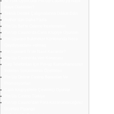
🌀 Türk Oyuncular Pin Up Casino’ya Nasıl
Kayıt Olabilirler?
Teknik Destek Çalışmalarına Dikkat Edin
Author’dan Daha Fazla
Pin Up Bet’te Ödeme Incelemeleri
Pin Up Casino’da Canlı Krupiye Oyunları
Pin Upward Bukmeker Kontorunda Necə
Qeydi̇yyatdan» «olmaq
Pin Upward Tr’de Nasıl Kazanılır?
Pin Up Casino’da Veri Koruması
Cep Telefonları Için Pin-up Kumarhanesinin
Indirilen Sürümlerinin Özellikleri
Pin Up Online Casino Bonusları Ve
Promosyonları
Canlı Krupiyelerle Çevrimiçi Oyunlar
Pin Up Casino Türkiye
Pin Up Casino’dan Para Kazanabileceğiniz
Ücretsiz Piyango