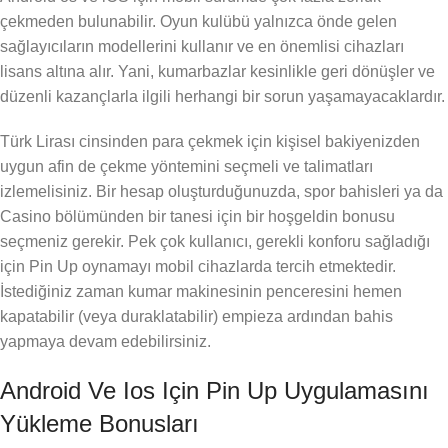
çekmeden bulunabilir. Oyun kulübü yalnızca önde gelen
sağlayıcıların modellerini kullanır ve en önemlisi cihazları
lisans altına alır. Yani, kumarbazlar kesinlikle geri dönüşler ve
düzenli kazançlarla ilgili herhangi bir sorun yaşamayacaklardır.
Türk Lirası cinsinden para çekmek için kişisel bakiyenizden
uygun afin de çekme yöntemini seçmeli ve talimatları
izlemelisiniz. Bir hesap oluşturduğunuzda, spor bahisleri ya da
Casino bölümünden bir tanesi için bir hoşgeldin bonusu
seçmeniz gerekir. Pek çok kullanıcı, gerekli konforu sağladığı
için Pin Up oynamayı mobil cihazlarda tercih etmektedir.
İstediğiniz zaman kumar makinesinin penceresini hemen
kapatabilir (veya duraklatabilir) empieza ardından bahis
yapmaya devam edebilirsiniz.
Android Ve Ios Için Pin Up Uygulamasını
Yükleme Bonusları