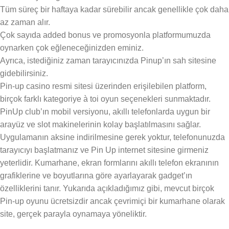
Tüm süreç bir haftaya kadar sürebilir ancak genellikle çok daha
az zaman alır.
Çok sayıda added bonus ve promosyonla platformumuzda
oynarken çok eğleneceğinizden eminiz.
Ayrıca, istediğiniz zaman tarayıcınızda Pinup’ın sah sitesine
gidebilirsiniz.
Pin-up casino resmi sitesi üzerinden erişilebilen platform,
birçok farklı kategoriye à toi oyun seçenekleri sunmaktadır.
PinUp club’ın mobil versiyonu, akıllı telefonlarda uygun bir
arayüz ve slot makinelerinin kolay başlatılmasını sağlar.
Uygulamanın aksine indirilmesine gerek yoktur, telefonunuzda
tarayıcıyı başlatmanız ve Pin Up internet sitesine girmeniz
yeterlidir. Kumarhane, ekran formlarını akıllı telefon ekranının
grafiklerine ve boyutlarına göre ayarlayarak gadget’ın
özelliklerini tanır. Yukarıda açıkladığımız gibi, mevcut birçok
Pin-up oyunu ücretsizdir ancak çevrimiçi bir kumarhane olarak
site, gerçek parayla oynamaya yöneliktir.