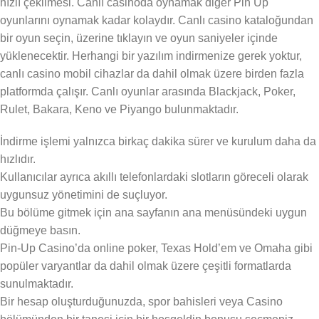
hızlı çekilmesi. Canlı casinoda oynamak diğer Pin Up
oyunlarını oynamak kadar kolaydır. Canlı casino kataloğundan
bir oyun seçin, üzerine tıklayın ve oyun saniyeler içinde
yüklenecektir. Herhangi bir yazılım indirmenize gerek yoktur,
canlı casino mobil cihazlar da dahil olmak üzere birden fazla
platformda çalışır. Canlı oyunlar arasında Blackjack, Poker,
Rulet, Bakara, Keno ve Piyango bulunmaktadır.
İndirme işlemi yalnızca birkaç dakika sürer ve kurulum daha da
hızlıdır.
Kullanıcılar ayrıca akıllı telefonlardaki slotların göreceli olarak
uygunsuz yönetimini de suçluyor.
Bu bölüme gitmek için ana sayfanın ana menüsündeki uygun
düğmeye basın.
Pin-Up Casino’da online poker, Texas Hold’em ve Omaha gibi
popüler varyantlar da dahil olmak üzere çeşitli formatlarda
sunulmaktadır.
Bir hesap oluşturduğunuzda, spor bahisleri veya Casino