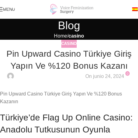
Skip to navigation
MENU
Skip to main content
Blog
Home
/
casino
CASINO
Pin Upward Casino Türkiye Giriş
Yapın Ve %120 Bonus Kazanı
0
ddevuono@agenciacatalyst.com
On junio 24, 2024
Pin Upward Casino Türkiye Giriş Yapın Ve %120 Bonus
Kazanın
Türkiye’de Flag Up Online Casino:
Anadolu Tutkusunun Oyunla