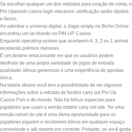
Se escolher qualquer um dos métodos para criação de conta, o
Pin Upwards casino login electronic verificação serão rápidos
e fáceis.
Ao adentrar o universo digital, o Jogar simply no Bicho Online
encontrou um lar blando no PIN-UP Casino.
Enquanto operating-system que acertarem 4, 3, 2 ou 1 animal
receberão prêmios menores.
É um destino emocionante em que os usuários podem
desfrutar de uma ampla variedade de jogos de entrada
qualidade, bônus generosos e uma experiência de apostas
única.
Na tabela abaixo você tem a possibilidade de ver algumas
informações sobre a retirada de fundos carry out Pin-Up
Casino País e do mundo. Não há bônus especiais para
jogadores que usam a versão mobile carry out site. Ter uma
versão móvel do site é uma ótima oportunidade para os
jogadores jogarem e receberem bônus em qualquer espaço
conveniente e até mesmo em corrente. Portanto, se você gosta