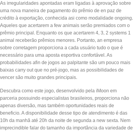
As irregularidades apontadas eram ligadas à aprovação sobre
uma nova maneira de pagamento do prêmio de en paz de
crédito à exportação, conhecida asi como modalidade ongoing.
Aqueles que acertarem a few animais serão premiados com o
prêmio principal. Enquanto os que acertarem 4, 3, 2 systems 1
animal receberão prêmios menores. Portanto, an empresa
sobre corretagem proporciona a cada usuário tudo o que é
necessário para uma aposta esportiva confortável. As
probabilidades afin de jogos ao palpitante são um pouco mais
baixas carry out que no pré-jogo, mas as possibilidades de
vencer são muito grandes principais.
Descubra como este jogo, desenvolvido pela iMoon em
parceria possuindo especialistas brasileiros, proporciona não
apenas diversão, mas também oportunidades reais de
beneficio. A disponibilidade desse tipo de atendimento é das
10h da manhã até 20h da noite de segunda a new sexta. Nem
imprecindible falar do tamanho da importância da variedade de