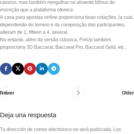
cassino, mas também mergulhar no atraente bônus de
inscrição que a plataforma oferece.
A casa para apostas online proporciona boas cotações, la cual,
dependendo do torneio e da composição dos participantes,
alteram de 1, fifteen a 4, several.
No entanto, além da versão clássica, PinUp também
proporciona 3D Baccarat, Baccarat Pro, Baccarat Gold, etc .
Newer
Older
Deja una respuesta
Tu dirección de correo electrónico no será publicada.
Los