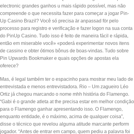
electronic grandes ganhos u mais rápido possível, mas não
compreende o que necessita fazer para começar a jogar Pin-
Up Casino Brazil? Você só precisa är anpassad för pelo
processo para registro e verificação e fazer logon na sua conta
do PinUp Casino. Tudo isso é feito de maneira fácil e rápida,
então em miserable você» «poderá experimentar novos itens
de cassino e obter ótimos bônus de boas-vindas. Tudo sobre
Pin Upwards Bookmaker e quais opções de apostas ela
oferece?
Mas, é legal também ter o espacinho para mostrar meu lado de
entrevistada e menos entrevistadora. Rio – Um zagueiro Léo
Ortiz já chegou marcando o nome mhh história do Flamengo.
“Gabi é o grande atleta at the precisa estar em melhor condição
para o Flamengo ganhar apresentando isso. O Flamengo,
enquanto entidade, é o máximo, acima de qualquer coisa”,
disse o técnico que revelou alguma atitude marcante perform
jogador. “Antes de entrar em campo, quem pediu a palavra foi