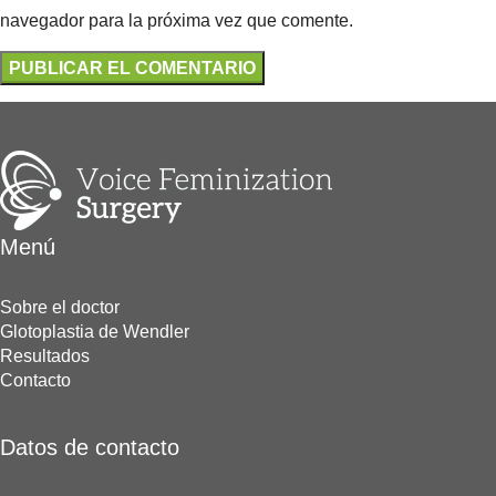
navegador para la próxima vez que comente.
Menú
Sobre el doctor
Glotoplastia de Wendler
Resultados
Contacto
Datos de contacto
Warning
Warning
: file_get_contents(): https:// wrapper is disabled in t
: file_get_contents(https://pruebas.voicefem.com/wp-c