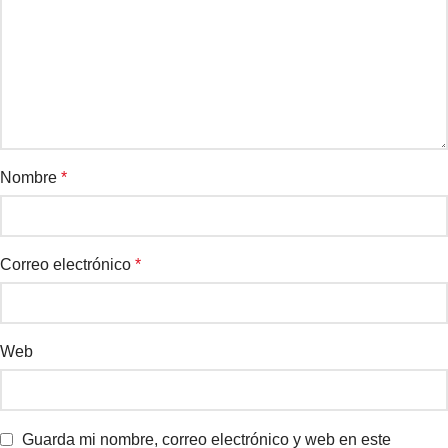
Nombre
*
Correo electrónico
*
Web
Guarda mi nombre, correo electrónico y web en este