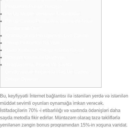
Proqramını Pulsuz Yükləyin
Pin Up Mobile Versiyası: Üstünlüklər
Pin-up Casino Proqramını Iphone-da Necə
Qondarmaq Olar?
Azərbaycanda Pin Upwards Live Casino
Pin-up Pinkoinləri Nə Verir?
Hədis Klubunun Pin-up Kazino Rəyləri
Proqram Vasitəsilə Qeydiyyat
Uzaqlaşdırma, Proloq Və Saytda
Qeydiyyatdan Keçməklə Flag Up Casino
Onlayn Oynayın
Bu, keyfiyyətli İnternet bağlantısı ilə istənilən yerdə və istənilən
müddət sevimli oyunları oynamağa imkan verəcək.
İstifadəçilərin 70% -i etibarlılığı və vaxtında ödənişləri daha
sayda metodla fikir edirlər. Müntəzəm olaraq təzə təkliflərlə
yenilənən zəngin bonus proqramından 15%-in xoşuna varidat.