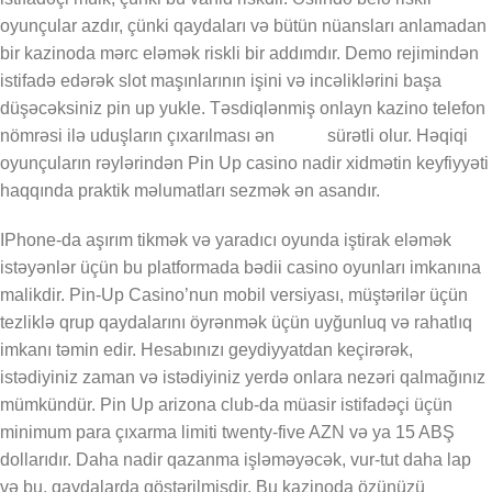
oyunçular azdır, çünki qaydaları və bütün nüansları anlamadan
bir kazinoda mərc eləmək riskli bir addımdır. Demo rejimindən
istifadə edərək slot maşınlarının işini və incəliklərini başa
düşəcəksiniz pin up yukle. Təsdiqlənmiş onlayn kazino telefon
nömrəsi ilə uduşların çıxarılması ən
pinup
sürətli olur. Həqiqi
oyunçuların rəylərindən Pin Up casino nadir xidmətin keyfiyyəti
haqqında praktik məlumatları sezmək ən asandır.
IPhone-da aşırım tikmək və yaradıcı oyunda iştirak eləmək
istəyənlər üçün bu platformada bədii casino oyunları imkanına
malikdir. Pin-Up Casino’nun mobil versiyası, müştərilər üçün
tezliklə qrup qaydalarını öyrənmək üçün uyğunluq və rahatlıq
imkanı təmin edir. Hesabınızı geydiyyatdan keçirərək,
istədiyiniz zaman və istədiyiniz yerdə onlara nezəri qalmağınız
mümkündür. Pin Up arizona club-da müasir istifadəçi üçün
minimum para çıxarma limiti twenty-five AZN və ya 15 ABŞ
dollarıdır. Daha nadir qazanma işləməyəcək, vur-tut daha lap
və bu, qaydalarda göstərilmişdir. Bu kazinoda özünüzü