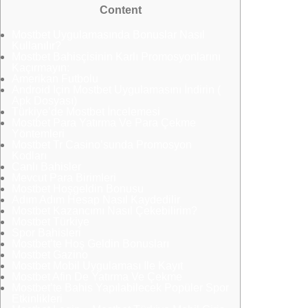
Content
Mostbet Uygulamasında Bonuslar Nasıl
Kullanılır?
Mostbet Bahisçisinin Karlı Promosyonlarını
Kaçırmayın:
Amerikan Futbolu
Android Için Mostbet Uygulamasını İndirin (
Apk Dosyası)
Türkiye’de Mostbet İncelemesi
Mostbet Para Yatırma Ve Para Çekme
Yöntemleri
Mostbet Tr Casino’sunda Promosyon
Kodları
Canlı Bahisler
Mevcut Para Birimleri
Mostbet Hoşgeldin Bonusu
Adım Adım Hesap Nasıl Kaydedilir
Mostbet Kazancımı Nasıl Çekebilirim?
Mostbet Türkiye
Spor Bahisleri
Mostbet’te Hoş Geldin Bonusları
Mostbet Gazino
Mostbet Mobil Uygulaması Ile Kayıt
Mostbet Afin De Yatırma Ve Çekme
Mostbet’te Bahis Yapılabilecek Popüler Spor
Etkinlikleri