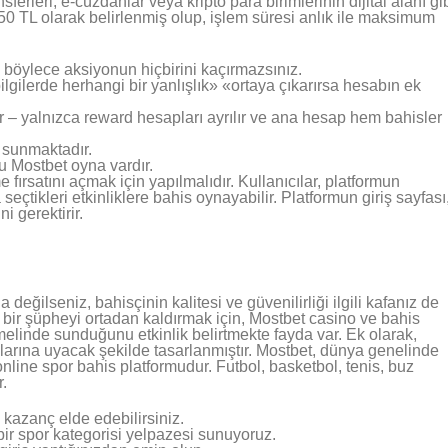
erleri, e-cüzdanlar veya kripto para birimlerinin dijital alanı gi
ı 50 TL olarak belirlenmiş olup, işlem süresi anlık ile maksimum
ar, böylece aksiyonun hiçbirini kaçırmazsınız.
ilgilerde herhangi bir yanlışlık» «ortaya çıkarırsa hesabın ek
 – yalnızca reward hesapları ayrılır ve ana hesap hem bahisler
a sunmaktadır.
 Mostbet oyna vardır.
rsatını açmak için yapılmalıdır. Kullanıcılar, platformun
seçtikleri etkinliklere bahis oynayabilir. Platformun giriş sayfası
i gerektirir.
değilseniz, bahisçinin kalitesi ve güvenilirliği ilgili kafanız de
bir şüpheyi ortadan kaldırmak için, Mostbet casino ve bahis
emelinde sunduğunu etkinlik belirtmekte fayda var. Ek olarak,
yaçlarına uyacak şekilde tasarlanmıştır. Mostbet, dünya genelinde
online spor bahis platformudur. Futbol, basketbol, tenis, buz
r.
kazanç elde edebilirsiniz.
bir spor kategorisi yelpazesi sunuyoruz.