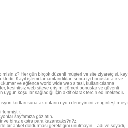
misiniz? Her gün birçok düzenli müşteri ve site ziyaretçisi, kayı
ktedir. Kayıt işlemi tamamlandıktan sonra iyi bonuslar alır ve
 «kumar ve eğlence world wide web sitesi, kullanıcılarına
ler, kesintisiz web siteye erişim, cömert bonuslar ve güvenli
 uygun koşullar sağladığı için aktif olarak tercih edilmektedir.
mosyon kodları sunarak onların oyun deneyimini zenginleştirmeyi
rlenmiştir.
yonlar sayfamıza göz atın.
lir ve biraz ekstra para kazancaks?n?z.
rle bir anket doldurması gerektiğini unutmayın – adı ve soyadı,