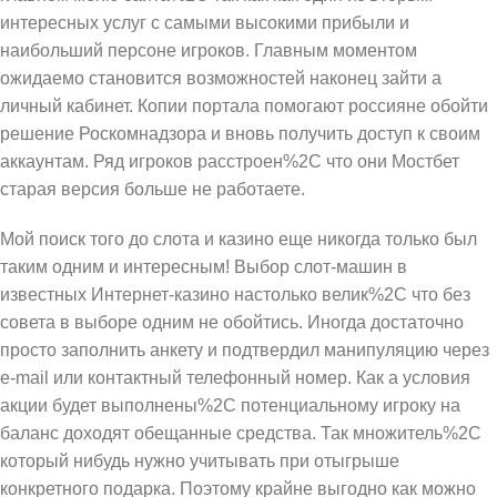
интересных услуг с самыми высокими прибыли и
наибольший персоне игроков. Главным моментом
ожидаемо становится возможностей наконец зайти а
личный кабинет. Копии портала помогают россияне обойти
решение Роскомнадзора и вновь получить доступ к своим
аккаунтам. Ряд игроков расстроен%2C что они Мостбет
старая версия больше не работаете.
Мой поиск того до слота и казино еще никогда только был
таким одним и интересным! Выбор слот-машин в
известных Интернет-казино настолько велик%2C что без
совета в выборе одним не обойтись. Иногда достаточно
просто заполнить анкету и подтвердил манипуляцию через
e-mail или контактный телефонный номер. Как а условия
акции будет выполнены%2C потенциальному игроку на
баланс доходят обещанные средства. Так множитель%2C
который нибудь нужно учитывать при отыгрыше
конкретного подарка. Поэтому крайне выгодно как можно