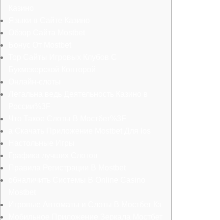
Казино
Языки в Сайте Казино
Обзор Сайта Mostbet
Бонус От Mostbet
Top Сайты Игровых Клубов С
Букмекерской Конторой
Онлайн-слоты
Легальна ведь Деятельность Казино в
России%3F
Что Такое Слоты В Мостбет%3F
а Скачать Приложение Mostbet Для Ios
Настольные Игры
Графика лучших Слотов
Правила Регистрации В Mostbet
обналичить Системы В Online Casino
Mostbet
Игровые Автоматы и Слоты В Мостбет Кз
Мобильное Приложение Зеркала Мостбет