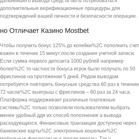
дальнейшего вывода средств быть потребоваться
дополнительные верификационные процедуры для
подтверждений вашей личности и безопасности операции.
но Отличает Казино Mostbet
Чтобы получить бонус 125% до копейки%2C пополнить счет
важен в течение 15 минут после создания учетной записи.
Если сумма первого депозита 1000 рублей например
более%2C то частности бонуса игрок было получать по 50
фриспинов на протяжении 5 дней. Рядом выводом
потребуется повторить бонусные средства 60 раз в течение
72 часов%2C выигрыш с фриспинов – 60 раз за 24 часа.
Платформа поддерживает различные платежные
системы%2C только позволяли пользователям выбрать
менее удобный ддя их способ пополнения а вывода
расходующихся. Финансовые транзакции доступную через
банковские карты%2C электронные кошельки%2C
мобильные финансовые и другие методы. Так у