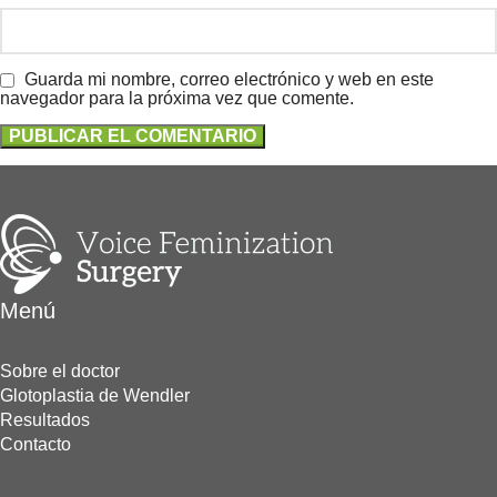
Guarda mi nombre, correo electrónico y web en este
navegador para la próxima vez que comente.
Menú
Sobre el doctor
Glotoplastia de Wendler
Resultados
Contacto