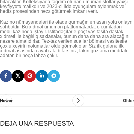
biləcəklər. Kolleksiyada təqdim olunan ümumən slotlar yaxşı
keyfiyyətə malikdir və 2023-ci ildə oyunçulara əylənmək və
hədis prosesindən həzz götürmək imkanı verir.
Kazino nümayəndələri ilə əlaqə qurmağın ən asan yolu onlayn
söhbətdir. Bu xidmət ümumən platformalarda, o cümlədən
mobil kazinoda işləyir. İstifadəçilər e-poçt vasitəsilə dəstək
xidməti ilə bağlılıq saxlasalar, bunun daha daha ara alacağını
nəzərə almalıdırlar. Tez-tez verilən suallar bölməsi vasitəsilə
çoxlu xeyirli məlumatlar əldə görmək olar. Siz ilk gələnə ilk
xidmət əsasında cavab ala bilərsiniz, lakin gözləmə müddəti
adətən bir neçə ləhzə çəkir.
Newer
Older
DEJA UNA RESPUESTA