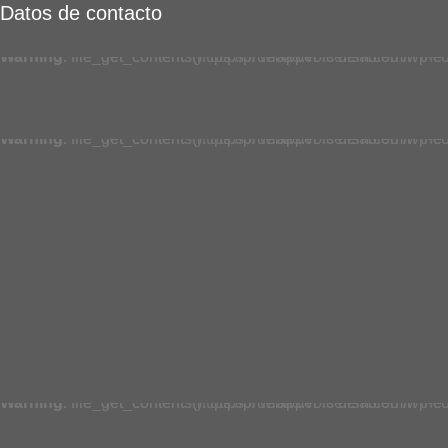
Datos de contacto
Warning
Warning
: file_get_contents(): https:// wrapper is disabled in t
: file_get_contents(https://pruebas.voicefem.com/wp-c
Warning
Warning
: file_get_contents(): https:// wrapper is disabled in t
: file_get_contents(https://pruebas.voicefem.com/wp-c
Warning
Warning
: file_get_contents(): https:// wrapper is disabled in t
: file_get_contents(https://pruebas.voicefem.com/wp-c