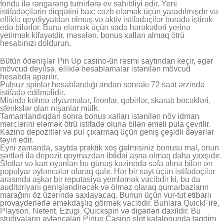
fondu ilə rəngarəng turnirlərə ev sahibliyi edir. Yeni
istifadəçilərin diqqətini bax: cəzb eləmək üçün yaradılmışdır və
elliklə qeydiyyatdan olmuş və aktiv istifadəçilər burada iştirak
edə bilərlər. Bunu eləmək üçün sadə hərəkətləri yerinə
yetirmək kifayətdir, məsələn, bonus xalları almaq ötrü
hesabınızı doldurun.
Bütün ödənişlər Pin Up casino-ün rəsmi saytından keçir, əgər
mövcud deyilsə, elliklə hesablamalar istənilən mövcud
hesabda aparılır.
Pulsuz spinlər hesablandığı andan sonrakı 72 saat ərzində
istifadə edilməlidir.
Misirdə köhnə əlyazmalar, fironlar, qəbirlər, skarab böcəkləri,
sfenkslər olan nişanlar mülk.
Tamamlandıqdan sonra bonus xalları istənilən növ idman
mərclərini eləmək ötrü istifadə oluna bilən əməli pula çevrilir.
Kazino depozitlər və pul çıxarmaq üçün geniş çeşidli dəyərlər
təyin edir.
Eyni zamanda, saytda praktik xoş gəlmisiniz bonusu mal, onun
şərtləri ilə depozit qoymazdan ibtidai aşna olmaq daha yaxşıdır.
Slotlar və kart oyunları bu günəş kazinoda səfa alına bilən ən
populyar əyləncələr olaraq qalır. Hər bir sayt üçün istifadəçilər
arasında aşkar bir reputasiya yemləmək vacibdir ki, bu da
auditoriyanı genişləndirəcək və ölməz olaraq qumarbazların
marağını öz üzərində saxlayacaq. Bunun üçün vur-tut etibarlı
provayderlərlə əməkdaşlıq görmək vacibdir. Bunlara QuickFire,
Playson, Netent, Ezugi, Quickspin və digərləri daxildir. Bu
studiyaların əyləncələri Pinup Casino slot kataloqunda təqdim