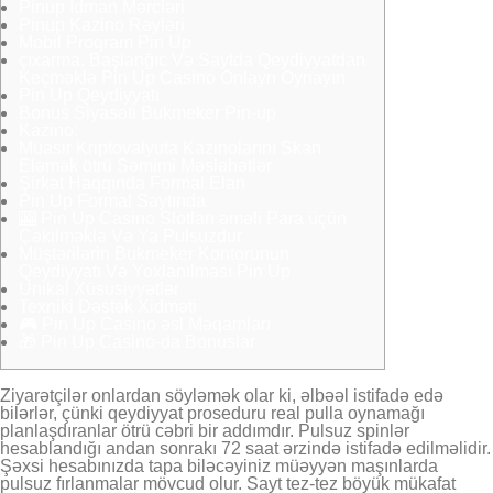
Pinup Idman Mərcləri
Pinup Kazino Rəyləri
Mobil Proqram Pin Up
çıxarma, Başlanğıc Və Saytda Qeydiyyatdan
Keçməklə Pin Up Casino Onlayn Oynayın
Pin Up Qeydiyyatı
Bonus Siyasəti Bukmeker Pin-up
Kazino:
Müasir Kriptovalyuta Kazinolarını Skan
Eləmək ötrü Səmimi Məsləhətlər
Şirkət Haqqında Formal Elan
Pin Up Formal Saytında
🎰 Pin Up Casino Slotları əməli Para üçün
Çəkilməklə Və Ya Pulsuzdur
Müştərilərin Bukmeker Kontorunun
Qeydiyyatı Və Yoxlanılması Pin Up
Unikal Xüsusiyyətlər
Texniki Dəstək Xidməti
🎮 Pin Up Casino əsl Məqamları
🎁 Pin Up Casino-da Bonuslar
Ziyarətçilər onlardan söyləmək olar ki, əlbəəl istifadə edə
bilərlər, çünki qeydiyyat proseduru real pulla oynamağı
planlaşdıranlar ötrü cəbri bir addımdır. Pulsuz spinlər
hesablandığı andan sonrakı 72 saat ərzində istifadə edilməlidir.
Şəxsi hesabınızda tapa biləcəyiniz müəyyən maşınlarda
pulsuz fırlanmalar mövcud olur. Sayt tez-tez böyük mükafat